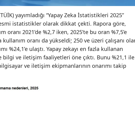
TÜİK) yayımladığı “Yapay Zeka İstatistikleri 2025”
resmi istatistikler olarak dikkat çekti. Rapora göre,
ım oranı 2021’de %2,7 iken, 2025’te bu oran %7,5’e
ça kullanım oranı da yükseldi; 250 ve üzeri çalışanı ola
ımı %24,1’e ulaştı. Yapay zekayı en fazla kullanan
 bilgi ve iletişim faaliyetleri öne çıktı. Bunu %21,1 ile
 bilgisayar ve iletişim ekipmanlarının onarımı takip