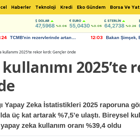
cel
Haberler
Teknoloji
Kredi
Eko Gündem
Borsa Ve Yat
DOLAR
EURO
STERLIN
47,5968
55,0430
64,2738
%0.06
%0.05
%0.26
nin rezervlerinde artan
Bakan Şimşek, Batman Ha
12:03
ntum devam ediyor
için umut verici açıklamal
bulundu
 kullanımı 2025’te rekor kırdı: Gençler önde
kullanımı 2025’te r
de
ğı Yapay Zeka İstatistikleri 2025 raporuna gö
lda üç kat artarak %7,5’e ulaştı. Bireysel k
a yapay zeka kullanım oranı %39,4 oldu