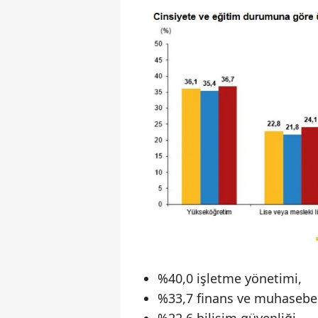
%40,0 işletme yönetimi,
%33,7 finans ve muhasebe
%22,6 bilişim güvenliği,