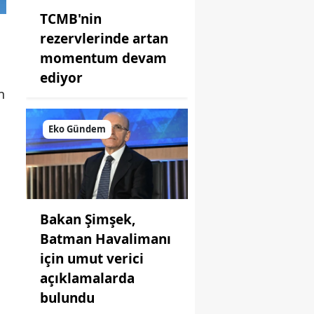
TCMB'nin
rezervlerinde artan
momentum devam
ediyor
n
Eko Gündem
Bakan Şimşek,
Batman Havalimanı
için umut verici
açıklamalarda
bulundu