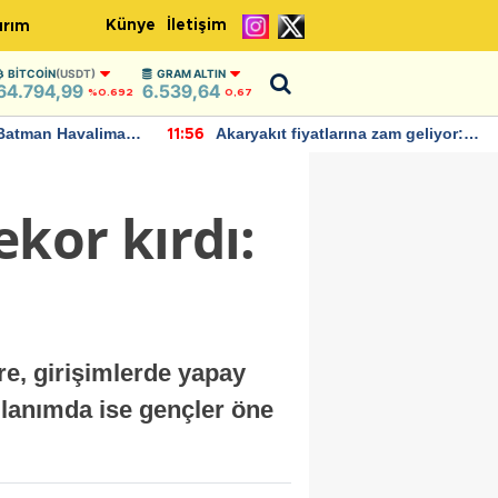
Künye
İletişim
ırım
BITCOIN
(USDT)
GRAM ALTIN
64.794,99
6.539,64
%0.692
0,67
valimanı
Akaryakıt fiyatlarına zam geliyor:
I
11:56
22:37
arda
Yeni tarih açıklandı
b
ekor kırdı:
re, girişimlerde yapay
ullanımda ise gençler öne