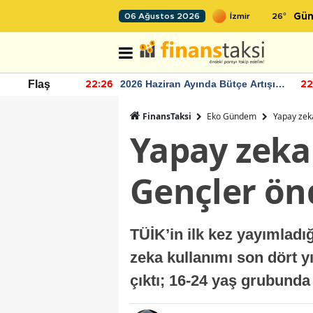
26
°
06 Ağustos 2026
Gün
nin
2026 Haziran Ayında Bütçe Artışı
TCMB'
Flaş
22:26
22:24
Yaşandı
mome
FinansTaksi
Eko Gündem
Yapay zeka
Yapay zeka 
Gençler ön
TÜİK’in ilk kez yayımladı
zeka kullanımı son dört yı
çıktı; 16-24 yaş grubund