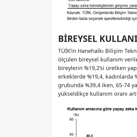
BIREYSEL KULLAN
TÜİK’in Hanehalkı Bilişim Tekn
ölçülen bireysel kullanım veril
bireylerin %19,2’si üretken yap
erkeklerde %19,4, kadınlarda 
grubunda %39,4 iken, 65-74 ya
yükseldikçe kullanım oranı art