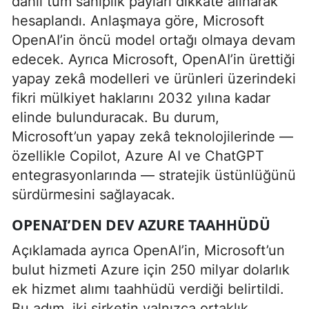
dahil tüm sahiplik payları dikkate alınarak
hesaplandı. Anlaşmaya göre, Microsoft
OpenAI’in öncü model ortağı olmaya devam
edecek. Ayrıca Microsoft, OpenAI’in ürettiği
yapay zekâ modelleri ve ürünleri üzerindeki
fikri mülkiyet haklarını 2032 yılına kadar
elinde bulunduracak. Bu durum,
Microsoft’un yapay zekâ teknolojilerinde —
özellikle Copilot, Azure AI ve ChatGPT
entegrasyonlarında — stratejik üstünlüğünü
sürdürmesini sağlayacak.
OPENAI’DEN DEV AZURE TAAHHÜDÜ
Açıklamada ayrıca OpenAI’in, Microsoft’un
bulut hizmeti Azure için 250 milyar dolarlık
ek hizmet alımı taahhüdü verdiği belirtildi.
Bu adım, iki şirketin yalnızca ortaklık