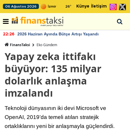
Künye
İletişim
06 Ağustos 2026
26
°
2026 Haziran Ayında Bütçe Artışı Yaşandı
22:26
FinansTaksi
Eko Gündem
Yapay zeka ittifakı
büyüyor: 135 milyar
dolarlık anlaşma
imzalandı
Teknoloji dünyasının iki devi Microsoft ve
OpenAI, 2019’da temeli atılan stratejik
ortaklıklarını yeni bir anlaşmayla güçlendirdi.