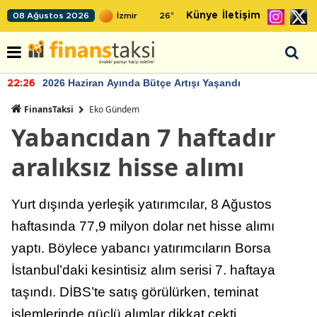
Künye
İletişim
08 Ağustos 2026
26
°
2026 Haziran Ayında Bütçe Artışı Yaşandı
22:26
FinansTaksi
Eko Gündem
Yabancıdan 7 haftadır
aralıksız hisse alımı
Yurt dışında yerleşik yatırımcılar, 8 Ağustos
haftasında 77,9 milyon dolar net hisse alımı
yaptı. Böylece yabancı yatırımcıların Borsa
İstanbul’daki kesintisiz alım serisi 7. haftaya
taşındı. DİBS’te satış görülürken, teminat
işlemlerinde güçlü alımlar dikkat çekti