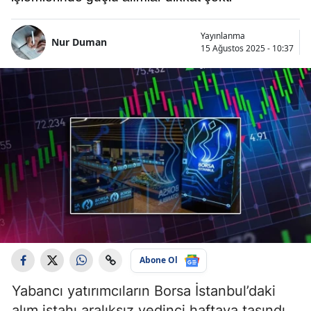
Yayınlanma
Nur Duman
15 Ağustos 2025 - 10:37
Abone Ol
Yabancı yatırımcıların Borsa İstanbul’daki
alım iştahı aralıksız yedinci haftaya taşındı.