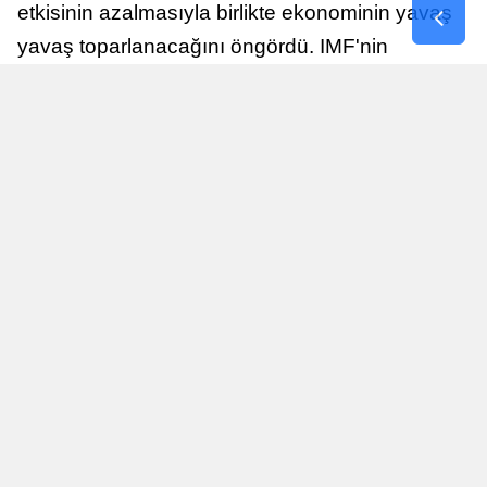
etkisinin azalmasıyla birlikte ekonominin yavaş
yavaş toparlanacağını öngördü. IMF'nin
raporuna göre, Birleşik Krallık ekonomisi,
sonraki yıllarda istikrarlı bir toparlanma süreci
yaşayabilir.
Yayınlanma
Nur Duman
16 Temmuz 2026 - 22:37