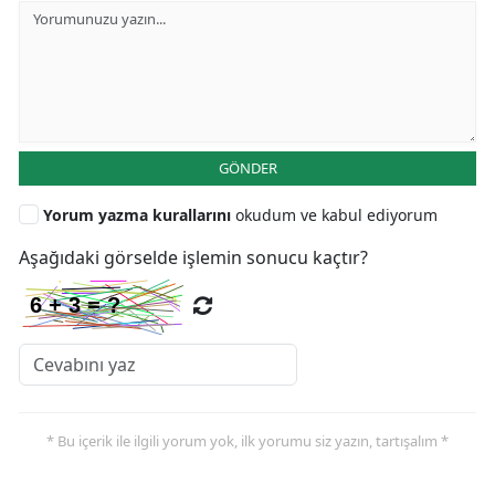
GÖNDER
Yorum yazma kurallarını
okudum ve kabul ediyorum
Aşağıdaki görselde işlemin sonucu kaçtır?
* Bu içerik ile ilgili yorum yok, ilk yorumu siz yazın, tartışalım *