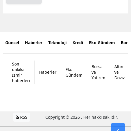
Güncel
Haberler
Teknoloji
Kredi
Eko Gündem
Bors
Son
Borsa
Altın
dakika
Eko
Haberler
ve
ve
İzmir
Gündem
Yatırım
Döviz
haberleri
RSS
Copyright © 2026 . Her hakkı saklıdır.