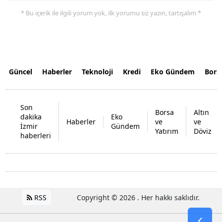
* Bu içerik ile ilgili yorum yok, ilk yorumu siz yazın, tartışalım *
Güncel
Haberler
Teknoloji
Kredi
Eko Gündem
Bors
Son
Borsa
Altın
dakika
Eko
Haberler
ve
ve
İzmir
Gündem
Yatırım
Döviz
haberleri
RSS
Copyright © 2026 . Her hakkı saklıdır.