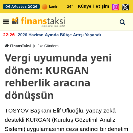
Künye
İletişim
06 Ağustos 2026
26
°
2026 Haziran Ayında Bütçe Artışı Yaşandı
22:26
FinansTaksi
Eko Gündem
Vergi uyumunda yeni
dönem: KURGAN
rehberlik aracına
dönüşsün
TOSYÖV Başkanı Elif Ufluoğlu, yapay zekâ
destekli KURGAN (Kuruluş Gözetimli Analiz
Sistemi) uygulamasının cezalandırıcı bir denetim