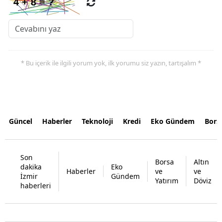
* Bu içerik ile ilgili yorum yok, ilk yorumu siz yazın, tartışalım *
Güncel
Haberler
Teknoloji
Kredi
Eko Gündem
Bors
Son
Borsa
Altın
dakika
Eko
Haberler
ve
ve
İzmir
Gündem
Yatırım
Döviz
haberleri