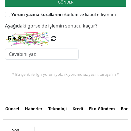
GÖNDER
Yorum yazma kurallarını
okudum ve kabul ediyorum
Aşağıdaki görselde işlemin sonucu kaçtır?
* Bu içerik ile ilgili yorum yok, ilk yorumu siz yazın, tartışalım *
Güncel
Haberler
Teknoloji
Kredi
Eko Gündem
Bors
Son