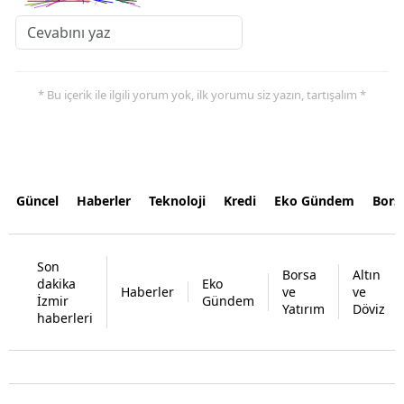
* Bu içerik ile ilgili yorum yok, ilk yorumu siz yazın, tartışalım *
Güncel
Haberler
Teknoloji
Kredi
Eko Gündem
Bors
Son
Borsa
Altın
dakika
Eko
Haberler
ve
ve
İzmir
Gündem
Yatırım
Döviz
haberleri