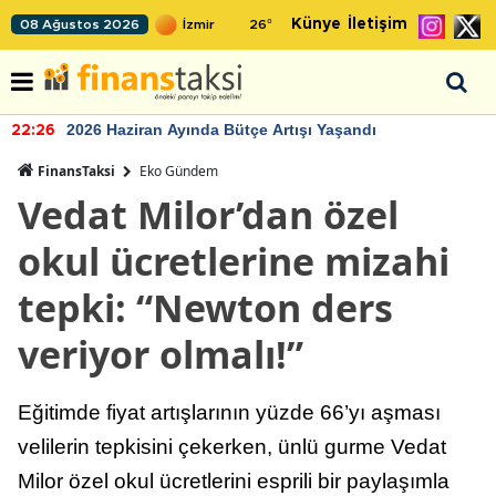
Künye
İletişim
08 Ağustos 2026
26
°
2026 Haziran Ayında Bütçe Artışı Yaşandı
22:26
FinansTaksi
Eko Gündem
Vedat Milor’dan özel
okul ücretlerine mizahi
tepki: “Newton ders
veriyor olmalı!”
Eğitimde fiyat artışlarının yüzde 66’yı aşması
velilerin tepkisini çekerken, ünlü gurme Vedat
Milor özel okul ücretlerini esprili bir paylaşımla