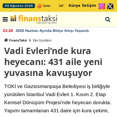
Künye
İletişim
09 Ağustos 2026
26
°
2026 Haziran Ayında Bütçe Artışı Yaşandı
22:26
FinansTaksi
Eko Gündem
Vadi Evleri’nde kura
heyecanı: 431 aile yeni
yuvasına kavuşuyor
TOKİ ve Gaziosmanpaşa Belediyesi iş birliğiyle
yürütülen İstanbul Vadi Evleri 1. Kısım 2. Etap
Kentsel Dönüşüm Projesi’nde heyecan dorukta.
Yapımı tamamlanan 431 daire için kura çekimi,