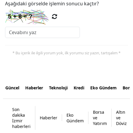
Aşağıdaki görselde işlemin sonucu kaçtır?
* Bu içerik ile ilgili yorum yok, ilk yorumu siz yazın, tartışalım *
Güncel
Haberler
Teknoloji
Kredi
Eko Gündem
Bors
Son
Borsa
Altın
dakika
Eko
Haberler
ve
ve
İzmir
Gündem
Yatırım
Döviz
haberleri