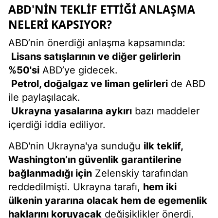
ABD'NIN TEKLIF ETTIĞI ANLAŞMA
NELERI KAPSIYOR?
ABD’nin önerdiği anlaşma kapsamında:
Lisans satışlarının ve diğer gelirlerin
%50'si
ABD’ye gidecek.
Petrol, doğalgaz ve liman gelirleri
de ABD
ile paylaşılacak.
Ukrayna yasalarına aykırı
bazı maddeler
içerdiği iddia ediliyor.
ABD'nin Ukrayna'ya sunduğu
ilk teklif,
Washington’ın güvenlik garantilerine
bağlanmadığı için
Zelenskiy tarafından
reddedilmişti. Ukrayna tarafı,
hem iki
ülkenin yararına olacak hem de egemenlik
haklarını koruyacak
değişiklikler önerdi.