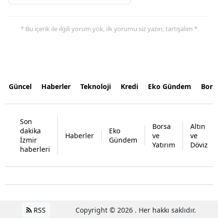
* Bu içerik ile ilgili yorum yok, ilk yorumu siz yazın, tartışalım *
Güncel
Haberler
Teknoloji
Kredi
Eko Gündem
Bors
Son
Borsa
Altın
dakika
Eko
Haberler
ve
ve
İzmir
Gündem
Yatırım
Döviz
haberleri
RSS
Copyright © 2026 . Her hakkı saklıdır.