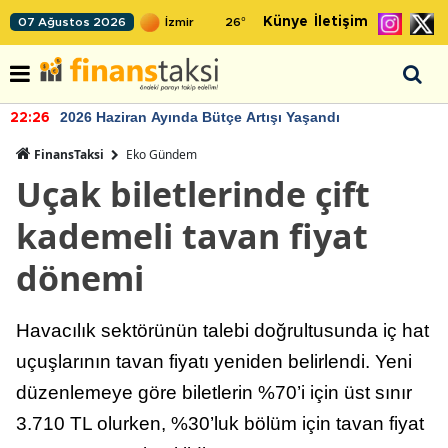
Künye
İletişim
07 Ağustos 2026
26
°
2026 Haziran Ayında Bütçe Artışı Yaşandı
22:26
FinansTaksi
Eko Gündem
Uçak biletlerinde çift
kademeli tavan fiyat
dönemi
Havacılık sektörünün talebi doğrultusunda iç hat
uçuşlarının tavan fiyatı yeniden belirlendi. Yeni
düzenlemeye göre biletlerin %70’i için üst sınır
3.710 TL olurken, %30’luk bölüm için tavan fiyat