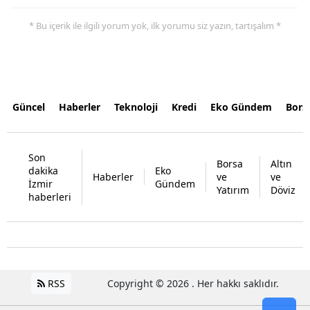
* Bu içerik ile ilgili yorum yok, ilk yorumu siz yazın, tartışalım *
Güncel
Haberler
Teknoloji
Kredi
Eko Gündem
Bors
Son
Borsa
Altın
dakika
Eko
Haberler
ve
ve
İzmir
Gündem
Yatırım
Döviz
haberleri
RSS
Copyright © 2026 . Her hakkı saklıdır.