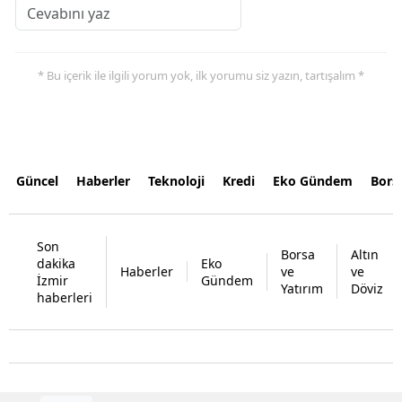
* Bu içerik ile ilgili yorum yok, ilk yorumu siz yazın, tartışalım *
Güncel
Haberler
Teknoloji
Kredi
Eko Gündem
Bors
Son
Borsa
Altın
dakika
Eko
Haberler
ve
ve
İzmir
Gündem
Yatırım
Döviz
haberleri