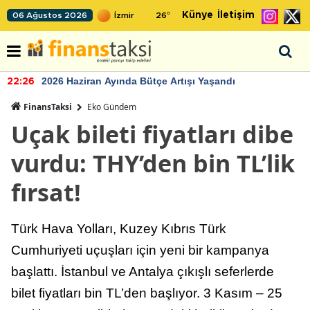
Künye
İletişim
06 Ağustos 2026
26
°
2026 Haziran Ayında Bütçe Artışı Yaşandı
22:26
FinansTaksi
Eko Gündem
Uçak bileti fiyatları dibe
vurdu: THY’den bin TL’lik
fırsat!
Türk Hava Yolları, Kuzey Kıbrıs Türk
Cumhuriyeti uçuşları için yeni bir kampanya
başlattı. İstanbul ve Antalya çıkışlı seferlerde
bilet fiyatları bin TL’den başlıyor. 3 Kasım – 25