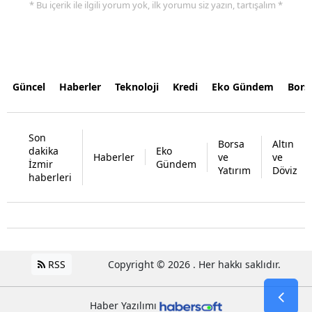
* Bu içerik ile ilgili yorum yok, ilk yorumu siz yazın, tartışalım *
Güncel
Haberler
Teknoloji
Kredi
Eko Gündem
Bors
Son
Borsa
Altın
dakika
Eko
Haberler
ve
ve
İzmir
Gündem
Yatırım
Döviz
haberleri
RSS
Copyright © 2026 . Her hakkı saklıdır.
Haber Yazılımı