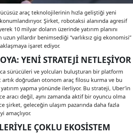
ücüsüz araç teknolojilerinin hızla geliştiği yeni
onumlandırıyor. Şirket, robotaksi alanında agresif
erek 10 milyar doların üzerinde yatırım planını
n uzun yıllardır benimsediği “varlıksız gig ekonomisi”
aklaşmaya işaret ediyor.
YA: YENI STRATEJI NETLEŞIYOR
ızca sürücüleri ve yolcuları buluşturan bir platform
et artık doğrudan otonom araç filosu kurma ve bu
a yatırım yapma yönünde ilerliyor. Bu strateji, Uber’in
e aracı değil, aynı zamanda aktif bir oyuncu olma
ce şirket, geleceğin ulaşım pazarında daha fazla
yi amaçlıyor.
KLERIYLE ÇOKLU EKOSISTEM