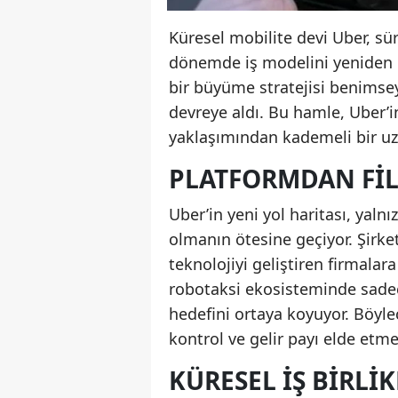
Küresel mobilite devi Uber, sür
dönemde iş modelini yeniden k
bir büyüme stratejisi benimsey
devreye aldı. Bu hamle, Uber’i
yaklaşımından kademeli bir uz
PLATFORMDAN FILO
Uber’in yeni yol haritası, yaln
olmanın ötesine geçiyor. Şirk
teknolojiyi geliştiren firmalar
robotaksi ekosisteminde sadec
hedefini ortaya koyuyor. Böyle
kontrol ve gelir payı elde etme
KÜRESEL İŞ BIRLI