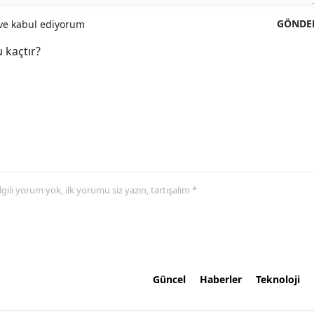
GÖNDE
e kabul ediyorum
 kaçtır?
 ilgili yorum yok, ilk yorumu siz yazın, tartışalım *
Güncel
Haberler
Teknoloji