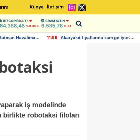
Künye
İletişim
ırım
BITCOIN
(USDT)
GRAM ALTIN
64.388,48
6.535,78
%0.305
0,61
Batman Havalimanı
Akaryakıt fiyatlarına zam geliyor:
11:56
 açıklamalarda
Yeni tarih açıklandı
obotaksi
 yaparak iş modelinde
birlikte robotaksi filoları