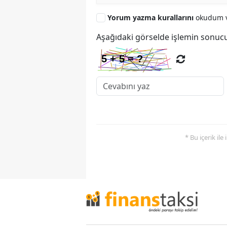
Yorum yazma kurallarını
okudum v
Aşağıdaki görselde işlemin sonucu
* Bu içerik ile