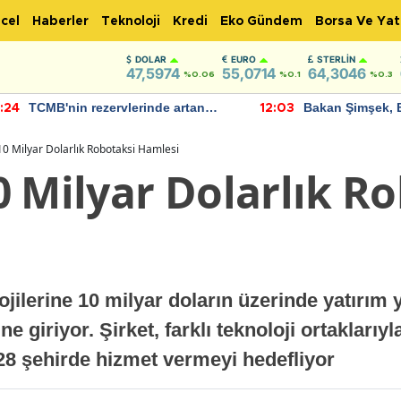
cel
Haberler
Teknoloji
Kredi
Eko Gündem
Borsa Ve Yat
DOLAR
EURO
STERLIN
47,5974
55,0714
64,3046
%0.06
%0.1
%0.3
TCMB'nin rezervlerinde artan
Bakan Şimşek, 
:24
12:03
momentum devam ediyor
için umut verici
bulundu
10 Milyar Dolarlık Robotaksi Hamlesi
 Milyar Dolarlık R
jilerine 10 milyar doların üzerinde yatırım
giriyor. Şirket, farklı teknoloji ortaklarıyla 
28 şehirde hizmet vermeyi hedefliyor