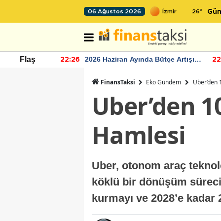
26
°
06 Ağustos 2026
Gün
r seviyesinin
2026 Haziran Ayında Bütçe Artışı
Flaş
22:26
22
Yaşandı
FinansTaksi
Eko Gündem
Uber’den 
Uber’den 10
Hamlesi
Uber, otonom araç teknolo
köklü bir dönüşüm sürecine 
kurmayı ve 2028’e kadar 