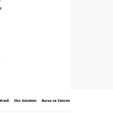
R
Kredi
Eko Gündem
Borsa ve Yatırım