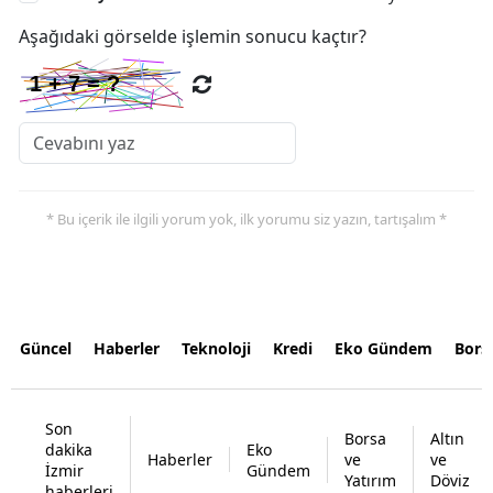
Aşağıdaki görselde işlemin sonucu kaçtır?
* Bu içerik ile ilgili yorum yok, ilk yorumu siz yazın, tartışalım *
Güncel
Haberler
Teknoloji
Kredi
Eko Gündem
Bors
Son
Borsa
Altın
dakika
Eko
Haberler
ve
ve
İzmir
Gündem
Yatırım
Döviz
haberleri