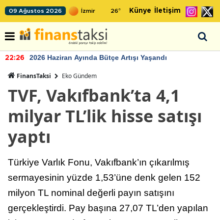
Künye
İletişim
09 Ağustos 2026
26
°
2026 Haziran Ayında Bütçe Artışı Yaşandı
22:26
FinansTaksi
Eko Gündem
TVF, Vakıfbank’ta 4,1
milyar TL’lik hisse satışı
yaptı
Türkiye Varlık Fonu, Vakıfbank’ın çıkarılmış
sermayesinin yüzde 1,53’üne denk gelen 152
milyon TL nominal değerli payın satışını
gerçekleştirdi. Pay başına 27,07 TL’den yapılan