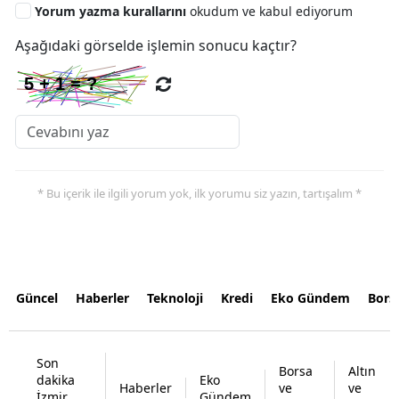
Yorum yazma kurallarını
okudum ve kabul ediyorum
Aşağıdaki görselde işlemin sonucu kaçtır?
* Bu içerik ile ilgili yorum yok, ilk yorumu siz yazın, tartışalım *
Güncel
Haberler
Teknoloji
Kredi
Eko Gündem
Bors
Son
Borsa
Altın
dakika
Eko
Haberler
ve
ve
İzmir
Gündem