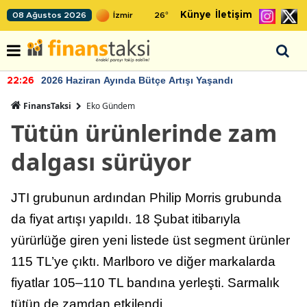
Künye
İletişim
08 Ağustos 2026
26
°
2026 Haziran Ayında Bütçe Artışı Yaşandı
22:26
FinansTaksi
Eko Gündem
Tütün ürünlerinde zam
dalgası sürüyor
JTI grubunun ardından Philip Morris grubunda
da fiyat artışı yapıldı. 18 Şubat itibarıyla
yürürlüğe giren yeni listede üst segment ürünler
115 TL’ye çıktı. Marlboro ve diğer markalarda
fiyatlar 105–110 TL bandına yerleşti. Sarmalık
tütün de zamdan etkilendi