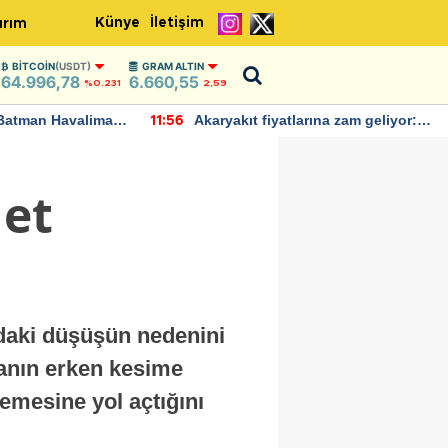
Künye
İletişim
ırım
BITCOIN
(USDT)
GRAM ALTIN
64.996,78
6.660,55
%0.231
2,59
Batman Havalimanı
Akaryakıt fiyatlarına zam geliyor:
11:56
 açıklamalarda
Yeni tarih açıklandı
 et
daki düşüşün nedenini
vanın erken kesime
lemesine yol açtığını