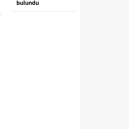
bulundu
”