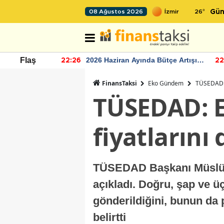
26
°
08 Ağustos 2026
Gün
r seviyesinin
2026 Haziran Ayında Bütçe Artışı
Flaş
22:26
22
Yaşandı
FinansTaksi
Eko Gündem
TÜSEDAD: E
TÜSEDAD: E
fiyatlarını
TÜSEDAD Başkanı Müslüm 
açıkladı. Doğru, şap ve ü
gönderildiğini, bunun da p
belirtti