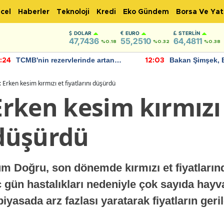
cel
Haberler
Teknoloji
Kredi
Eko Gündem
Borsa Ve Yat
DOLAR
EURO
STERLIN
47,7436
55,2510
64,4811
%0.18
%0.32
%0.38
TCMB'nin rezervlerinde artan
Bakan Şimşek, 
:24
12:03
momentum devam ediyor
için umut verici
bulundu
rken kesim kırmızı et fiyatlarını düşürdü
rken kesim kırmızı
 düşürdü
Doğru, son dönemde kırmızı et fiyatların
ç gün hastalıkları nedeniyle çok sayıda hay
iyasada arz fazlası yaratarak fiyatların geri