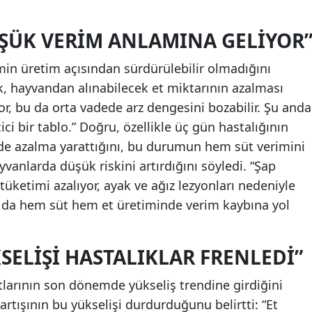
ÜŞÜK VERIM ANLAMINA GELIYOR
n üretim açısından sürdürülebilir olmadığını
, hayvandan alınabilecek et miktarının azalması
r, bu da orta vadede arz dengesini bozabilir. Şu anda
ci bir tablo.” Doğru, özellikle üç gün hastalığının
de azalma yarattığını, bu durumun hem süt verimini
nlarda düşük riskini artırdığını söyledi. “Şap
üketimi azalıyor, ayak ve ağız lezyonları nedeniyle
 da hem süt hem et üretiminde verim kaybına yol
KSELIŞI HASTALIKLAR FRENLEDI”
tlarının son dönemde yükseliş trendine girdiğini
rtışının bu yükselişi durdurduğunu belirtti: “Et