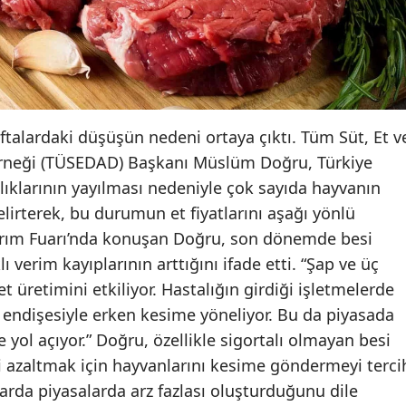
aftalardaki düşüşün nedeni ortaya çıktı. Tüm Süt, Et v
 Derneği (TÜSEDAD) Başkanı Müslüm Doğru, Türkiye
ıklarının yayılması nedeniyle çok sayıda hayvanın
lirterek, bu durumun et fiyatlarını aşağı yönlü
Tarım Fuarı’nda konuşan Doğru, son dönemde besi
 verim kayıplarının arttığını ifade etti. “Şap ve üç
 üretimini etkiliyor. Hastalığın girdiği işletmelerde
ği endişesiyle erken kesime yöneliyor. Bu da piyasada
e yol açıyor.” Doğru, özellikle sigortalı olmayan besi
ski azaltmak için hayvanlarını kesime göndermeyi terci
larda piyasalarda arz fazlası oluşturduğunu dile