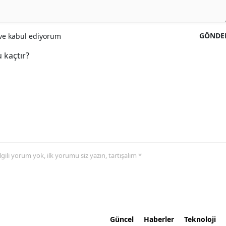
GÖNDE
e kabul ediyorum
 kaçtır?
 ilgili yorum yok, ilk yorumu siz yazın, tartışalım *
Güncel
Haberler
Teknoloji