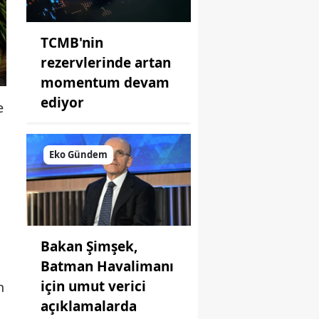
TCMB'nin
rezervlerinde artan
momentum devam
ediyor
e
Eko Gündem
Bakan Şimşek,
Batman Havalimanı
için umut verici
h
açıklamalarda