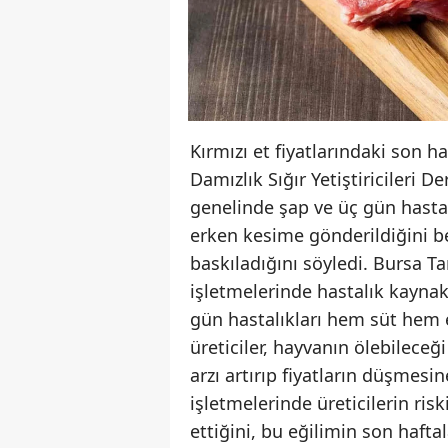
Kırmızı et fiyatlarındaki son h
Damızlık Sığır Yetiştiricileri
genelinde şap ve üç gün hastal
erken kesime gönderildiğini be
baskıladığını söyledi. Bursa 
işletmelerinde hastalık kaynaklı
gün hastalıkları hem süt hem et
üreticiler, hayvanın ölebilece
arzı artırıp fiyatların düşmesin
işletmelerinde üreticilerin ri
ettiğini, bu eğilimin son hafta