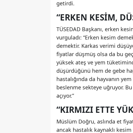
getirdi.
“ERKEN KESIM, D
TÜSEDAD Başkanı, erken kesimi
vurguladı: “Erken kesim demek
demektir. Karkas verimi düşüyo
fiyatlar düşmüş olsa da bu geçi
yüksek ateş ve yem tüketimin
düşürdüğünü hem de gebe hayva
hastalığında da hayvanın yem t
beslenme sekteye uğruyor. Bu
açıyor.”
“KIRMIZI ETTE YÜ
Müslüm Doğru, aslında et fiya
ancak hastalık kaynaklı kesim a