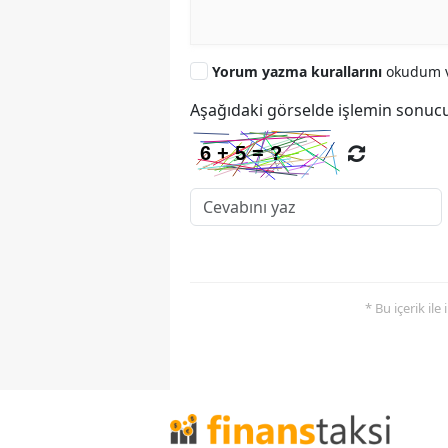
Yorum yazma kurallarını
okudum v
Aşağıdaki görselde işlemin sonucu
* Bu içerik ile