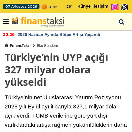
Künye
İletişim
07 Ağustos 2026
26
°
2026 Haziran Ayında Bütçe Artışı Yaşandı
22:26
FinansTaksi
Eko Gündem
Türkiye’nin UYP açığı
327 milyar dolara
yükseldi
Türkiye’nin net Uluslararası Yatırım Pozisyonu,
2025 yılı Eylül ayı itibarıyla 327,1 milyar dolar
açık verdi. TCMB verilerine göre yurt dışı
varlıklardaki artışa rağmen yükümlülüklerin daha