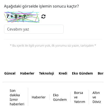
Aşağıdaki görselde işlemin sonucu kaçtır?
* Bu içerik ile ilgili yorum yok, ilk yorumu siz yazın, tartışalım *
Güncel
Haberler
Teknoloji
Kredi
Eko Gündem
Bors
Son
Borsa
Altın
dakika
Eko
Haberler
ve
ve
İzmir
Gündem
Yatırım
Döviz
haberleri