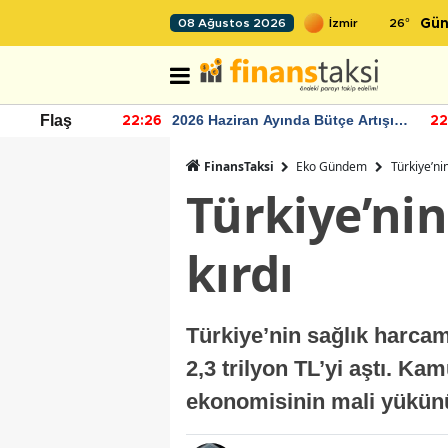
26
°
08 Ağustos 2026
Gün
r seviyesinin
2026 Haziran Ayında Bütçe Artışı
Flaş
22:26
22
Yaşandı
FinansTaksi
Eko Gündem
Türkiye’ni
Türkiye’nin
kırdı
Türkiye’nin sağlık harcam
2,3 trilyon TL’yi aştı. K
ekonomisinin mali yükün