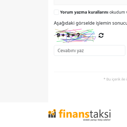
Yorum yazma kurallarını
okudum v
Aşağıdaki görselde işlemin sonucu
* Bu içerik ile