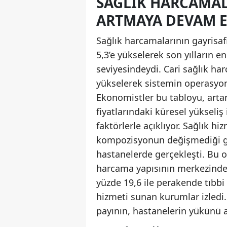
SAĞLIK HARCAMAL
ARTMAYA DEVAM 
Sağlık harcamalarının gayrisafi
5,3’e yükselerek son yılların e
seviyesindeydi. Cari sağlık ha
yükselerek sistemin operasyone
Ekonomistler bu tabloyu, arta
fiyatlarındaki küresel yükseliş
faktörlerle açıklıyor. Sağlık h
kompozisyonun değişmediği gö
hastanelerde gerçekleşti. Bu o
harcama yapısının merkezinde y
yüzde 19,6 ile perakende tıbbi
hizmeti sunan kurumlar izledi
payının, hastanelerin yükünü ar