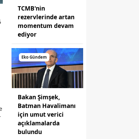
TCMB'nin
rezervlerinde artan
6
momentum devam
ediyor
Eko Gündem
Bakan Şimşek,
Batman Havalimanı
e
için umut verici
r
açıklamalarda
bulundu