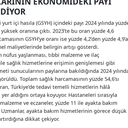
ARININ EKONOMIDEKI PAYI
EDIYOR
 yurt içi hasıla (GSYH) içindeki payı 2024 yılında yüzd
n yüksek oranına çıktı. 2023’te bu oran yüzde 4,6
rcamasının GSYH’ye oranı ise yüzde 4,2’den yüzde 4,9’a
l maliyetlerinde belirgin artışı gösterdi.
n nüfus yaşlanması, tıbbi malzeme ve ilaç
 ile sağlık hizmetlerine erişimin genişlemesi gibi
izmeti sunucularının paylarına bakıldığında 2024 yılınd
rüldü. Toplam sağlık harcamasının yüzde 54,6’sı
ran, Türkiye’de tedavi temelli hizmetlerin hâlâ
er aldığını ortaya koyuyor. Hastaneleri sırasıyla
 malzeme ve eczaneler, yüzde 11 ile ayakta bakım
. Uzmanlar, ayakta bakım hizmetlerinin görece düşük
tırdığına dikkat çekiyor.