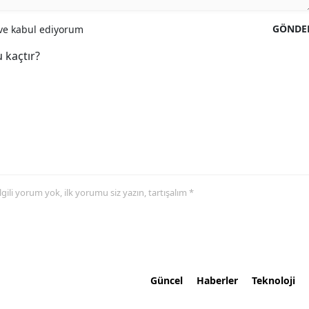
GÖNDE
e kabul ediyorum
 kaçtır?
 ilgili yorum yok, ilk yorumu siz yazın, tartışalım *
Güncel
Haberler
Teknoloji