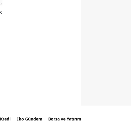
R
Kredi
Eko Gündem
Borsa ve Yatırım