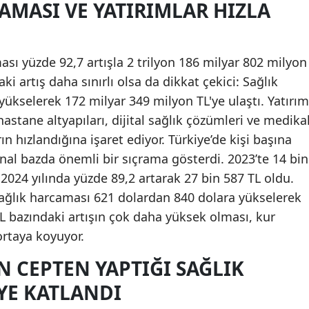
AMASI VE YATIRIMLAR HIZLA
ası yüzde 92,7 artışla 2 trilyon 186 milyar 802 milyon
aki artış daha sınırlı olsa da dikkat çekici: Sağlık
yükselerek 172 milyar 349 milyon TL'ye ulaştı. Yatırım
hastane altyapıları, dijital sağlık çözümleri ve medika
ın hızlandığına işaret ediyor. Türkiye’de kişi başına
al bazda önemli bir sıçrama gösterdi. 2023’te 14 bin
 2024 yılında yüzde 89,2 artarak 27 bin 587 TL oldu.
sağlık harcaması 621 dolardan 840 dolara yükselerek
TL bazındaki artışın çok daha yüksek olması, kur
ortaya koyuyor.
 CEPTEN YAPTIĞI SAĞLIK
YE KATLANDI