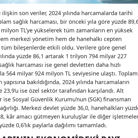
ilişkin son veriler, 2024 yılında harcamalarda tarihi
oplam sağlık harcaması, bir önceki yıla göre yüzde 89,
51 milyon TL’ye yükselerek tüm zamanların en yüksek
ı, hem merkezi yönetim hem de hanehalkı cepten
tüm bileşenlerde etkili oldu. Verilere göre genel
ılında yüzde 86,1 artarak 1 trilyon 794 milyar 227
 sağlık harcaması ise genel devletten daha hızlı
şla 564 milyar 924 milyon TL seviyesine ulaştı. Toplam
 yapısına bakıldığında, 2024 yılında harcamaların
 23,9’u ise özel sektör tarafından karşılandı. Alt
ur ise Sosyal Güvenlik Kurumu’nun (SGK) finansman
n ağırlığı. Merkezi devlet yüzde 36,0, hanehalkları yüzd
2,8, kâr amacı gütmeyen kuruluşlar ile diğer işletmele
 yüzde 0,6’lık paylarla dağılımı tamamladı.