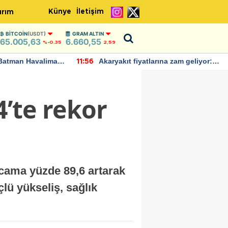
Künye
İletişim
ırım
BITCOIN
(USDT)
GRAM ALTIN
65.005,63
6.660,55
%-0.35
2,59
Batman Havalimanı
Akaryakıt fiyatlarına zam geliyor:
11:56
 açıklamalarda
Yeni tarih açıklandı
4’te rekor
rcama yüzde 89,6 artarak
lü yükseliş, sağlık