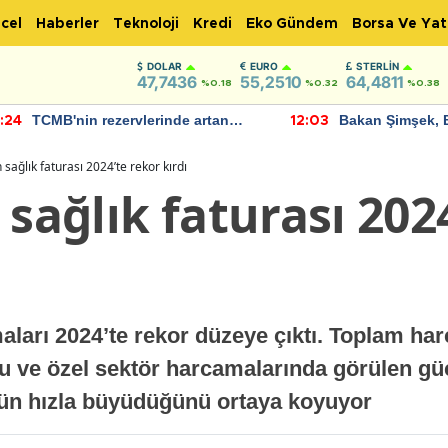
cel
Haberler
Teknoloji
Kredi
Eko Gündem
Borsa Ve Yat
DOLAR
EURO
STERLIN
47,7436
55,2510
64,4811
%0.18
%0.32
%0.38
TCMB'nin rezervlerinde artan
Bakan Şimşek, 
:24
12:03
momentum devam ediyor
için umut verici
bulundu
n sağlık faturası 2024’te rekor kırdı
 sağlık faturası 202
aları 2024’te rekor düzeye çıktı. Toplam ha
amu ve özel sektör harcamalarında görülen güç
ün hızla büyüdüğünü ortaya koyuyor