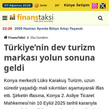
Künye
İletişim
07 Ağustos 2026
26
°
2026 Haziran Ayında Bütçe Artışı Yaşandı
22:26
FinansTaksi
Eko Gündem
Türkiye’nin dev turizm
markası yolun sonuna
geldi
Konya merkezli Lüks Karakuş Turizm, uzun
süredir yaşadığı mali sıkıntıları aşamayarak iflas
etti. Şirketin iflasına, Konya 2. Asliye Ticaret
Mahkemesi’nin 10 Eylül 2025 tarihli kararıyla