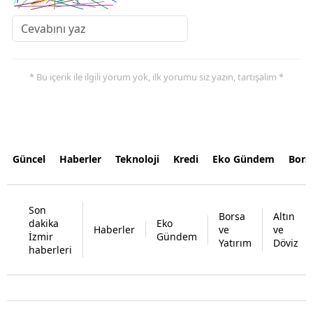
* Bu içerik ile ilgili yorum yok, ilk yorumu siz yazın, tartışalım *
Güncel
Haberler
Teknoloji
Kredi
Eko Gündem
Bors
Son
Borsa
Altın
dakika
Eko
Haberler
ve
ve
İzmir
Gündem
Yatırım
Döviz
haberleri