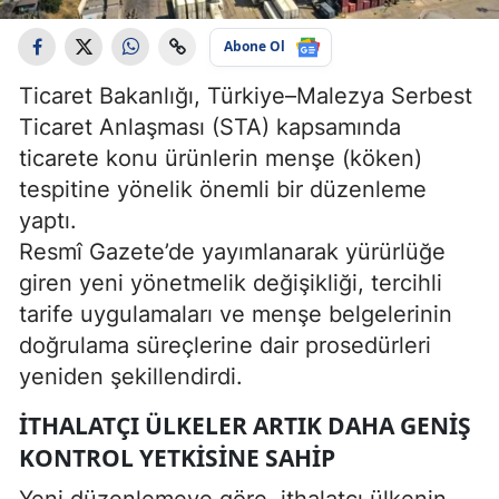
Abone Ol
Ticaret Bakanlığı, Türkiye–Malezya Serbest
Ticaret Anlaşması (STA) kapsamında
ticarete konu ürünlerin menşe (köken)
tespitine yönelik önemli bir düzenleme
yaptı.
Resmî Gazete’de yayımlanarak yürürlüğe
giren yeni yönetmelik değişikliği, tercihli
tarife uygulamaları ve menşe belgelerinin
doğrulama süreçlerine dair prosedürleri
yeniden şekillendirdi.
İTHALATÇI ÜLKELER ARTIK DAHA GENIŞ
KONTROL YETKISINE SAHIP
Yeni düzenlemeye göre, ithalatçı ülkenin