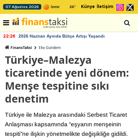
Künye
İletişim
07 Ağustos 2026
26
°
2026 Haziran Ayında Bütçe Artışı Yaşandı
22:26
FinansTaksi
Eko Gündem
Türkiye–Malezya
ticaretinde yeni dönem:
Menşe tespitine sıkı
denetim
Türkiye ile Malezya arasındaki Serbest Ticaret
Anlaşması kapsamında “eşyanın menşeinin
tespiti”ne ilişkin yönetmelikte değişikliğe gidildi.