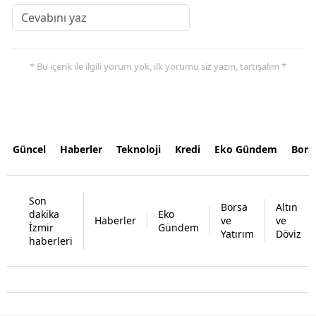
* Bu içerik ile ilgili yorum yok, ilk yorumu siz yazın, tartışalım *
Güncel
Haberler
Teknoloji
Kredi
Eko Gündem
Bors
Son
Borsa
Altın
dakika
Eko
Haberler
ve
ve
İzmir
Gündem
Yatırım
Döviz
haberleri