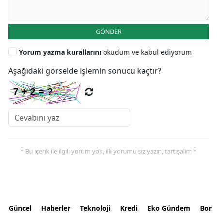
GÖNDER
Yorum yazma kurallarını
okudum ve kabul ediyorum
Aşağıdaki görselde işlemin sonucu kaçtır?
* Bu içerik ile ilgili yorum yok, ilk yorumu siz yazın, tartışalım *
Güncel
Haberler
Teknoloji
Kredi
Eko Gündem
Bors