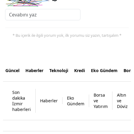
* Bu içerik ile ilgili yorum yok, ilk yorumu siz yazın, tartışalım *
Güncel
Haberler
Teknoloji
Kredi
Eko Gündem
Bors
Son
Borsa
Altın
dakika
Eko
Haberler
ve
ve
İzmir
Gündem
Yatırım
Döviz
haberleri