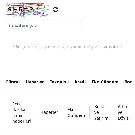
* Bu içerik ile ilgili yorum yok, ilk yorumu siz yazın, tartışalım *
Güncel
Haberler
Teknoloji
Kredi
Eko Gündem
Bors
Son
Borsa
Altın
dakika
Eko
Haberler
ve
ve
İzmir
Gündem
Yatırım
Döviz
haberleri