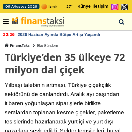
Künye
İletişim
09 Ağustos 2026
27
°
2026 Haziran Ayında Bütçe Artışı Yaşandı
22:26
FinansTaksi
Eko Gündem
Türkiye’den 35 ülkeye 72
milyon dal çiçek
Yılbaşı talebinin artması, Türkiye çiçekçilik
sektörünü de canlandırdı. Aralık ayı başından
itibaren yoğunlaşan siparişlerle birlikte
seralardan toplanan kesme çiçekler, paketleme
tesislerinde hazırlanarak yurt içi ve yurt dışı
pazarlara sevk edildi. Sektör temsilcileri, bu yıl