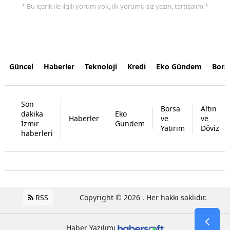
* Bu içerik ile ilgili yorum yok, ilk yorumu siz yazın, tartışalım *
Güncel
Haberler
Teknoloji
Kredi
Eko Gündem
Bors
Son
Borsa
Altın
dakika
Eko
Haberler
ve
ve
İzmir
Gündem
Yatırım
Döviz
haberleri
RSS
Copyright © 2026 . Her hakkı saklıdır.
Haber Yazılımı