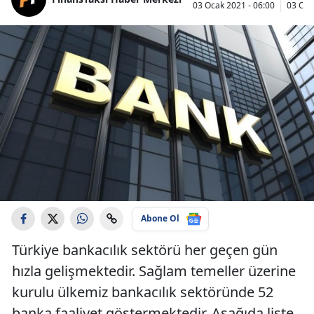
03 Ocak 2021 - 06:00
03 Oca
Abone Ol
Türkiye bankacılık sektörü her geçen gün
hızla gelişmektedir. Sağlam temeller üzerine
kurulu ülkemiz bankacılık sektöründe 52
banka faaliyet göstermektedir. Aşağıda liste