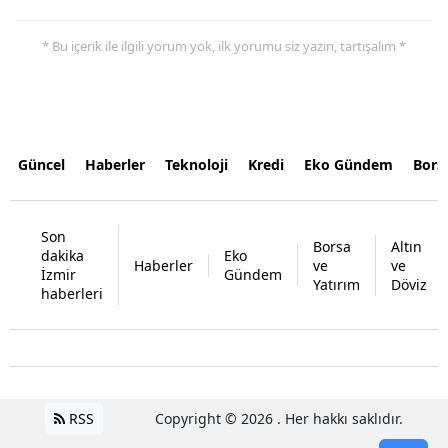
* Bu içerik ile ilgili yorum yok, ilk yorumu siz yazın, tartışalım *
Güncel
Haberler
Teknoloji
Kredi
Eko Gündem
Bors
Son
Borsa
Altın
dakika
Eko
Haberler
ve
ve
İzmir
Gündem
Yatırım
Döviz
haberleri
RSS
Copyright © 2026 . Her hakkı saklıdır.