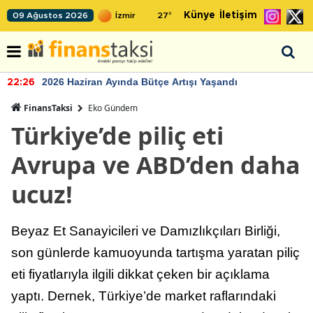
Künye
İletişim
09 Ağustos 2026
27
°
2026 Haziran Ayında Bütçe Artışı Yaşandı
22:26
FinansTaksi
Eko Gündem
Türkiye’de piliç eti
Avrupa ve ABD’den daha
ucuz!
Beyaz Et Sanayicileri ve Damızlıkçıları Birliği,
son günlerde kamuoyunda tartışma yaratan piliç
eti fiyatlarıyla ilgili dikkat çeken bir açıklama
yaptı. Dernek, Türkiye’de market raflarındaki