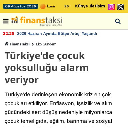
Künye
İletişim
09 Ağustos 2026
26
°
2026 Haziran Ayında Bütçe Artışı Yaşandı
22:26
FinansTaksi
Eko Gündem
Türkiye'de çocuk
yoksulluğu alarm
veriyor
Türkiye’de derinleşen ekonomik kriz en çok
çocukları etkiliyor. Enflasyon, işsizlik ve alım
gücündeki sert düşüş nedeniyle milyonlarca
çocuk temel gıda, eğitim, barınma ve sosyal