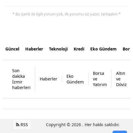
* Bu içerik ile ilgili yorum yok, ilk yorumu siz yazın, tartışalım *
Güncel
Haberler
Teknoloji
Kredi
Eko Gündem
Bors
Son
Borsa
Altın
dakika
Eko
Haberler
ve
ve
İzmir
Gündem
Yatırım
Döviz
haberleri
RSS
Copyright © 2026 . Her hakkı saklıdır.