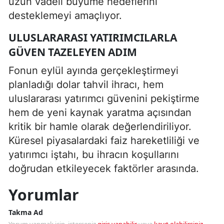
uzun vadeli büyüme hedeflerini
desteklemeyi amaçlıyor.
ULUSLARARASI YATIRIMCILARLA
GÜVEN TAZELEYEN ADIM
Fonun eylül ayında gerçekleştirmeyi
planladığı dolar tahvil ihracı, hem
uluslararası yatırımcı güvenini pekiştirme
hem de yeni kaynak yaratma açısından
kritik bir hamle olarak değerlendiriliyor.
Küresel piyasalardaki faiz hareketliliği ve
yatırımcı iştahı, bu ihracın koşullarını
doğrudan etkileyecek faktörler arasında.
Yorumlar
Takma Ad
Yorum yapmak için, isterseniz
giriş yapabilir
veya
kayıt olabilirsiniz
.