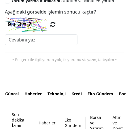
Yorum yazma kurallarını
okudum ve kabul ediyorum
Aşağıdaki görselde işlemin sonucu kaçtır?
* Bu içerik ile ilgili yorum yok, ilk yorumu siz yazın, tartışalım *
Güncel
Haberler
Teknoloji
Kredi
Eko Gündem
Bors
Son
Borsa
Altın
dakika
Eko
Haberler
ve
ve
İzmir
Gündem
Yatırım
Döviz