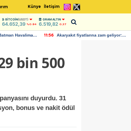
Künye
İletişim
ırım
BITCOIN
(USDT)
GRAM ALTIN
64.652,39
6.519,82
%0.84
0,37
Batman Havalimanı
Akaryakıt fiyatlarına zam geliyor:
11:56
 açıklamalarda
Yeni tarih açıklandı
29 bin 500
mpanyasını duyurdu. 31
syon, bonus ve nakit ödül