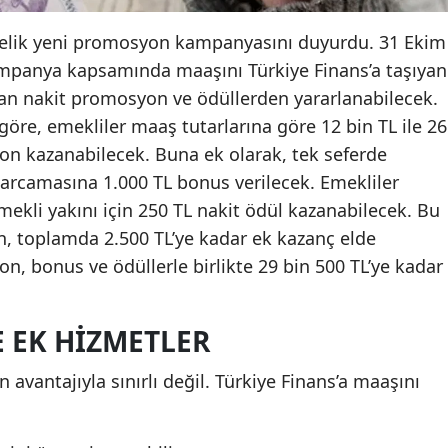
önelik yeni promosyon kampanyasını duyurdu. 31 Ekim
ampanya kapsamında maaşını Türkiye Finans’a taşıyan
aran nakit promosyon ve ödüllerden yararlanabilecek.
re, emekliler maaş tutarlarına göre 12 bin TL ile 26
on kazanabilecek. Buna ek olarak, tek seferde
 harcamasına 1.000 TL bonus verilecek. Emekliler
 emekli yakını için 250 TL nakit ödül kazanabilecek. Bu
ken, toplamda 2.500 TL’ye kadar ek kazanç elde
n, bonus ve ödüllerle birlikte 29 bin 500 TL’ye kadar
E EK HIZMETLER
vantajıyla sınırlı değil. Türkiye Finans’a maaşını