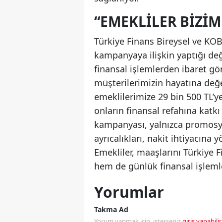
“EMEKLILER BIZIM
Türkiye Finans Bireysel ve KO
kampanyaya ilişkin yaptığı değ
finansal işlemlerden ibaret gö
müşterilerimizin hayatına değ
emeklilerimize 29 bin 500 TL’y
onların finansal refahına katkı
kampanyası, yalnızca promosyon
ayrıcalıkları, nakit ihtiyacına 
Emekliler, maaşlarını Türkiye
hem de günlük finansal işlemle
Yorumlar
Takma Ad
Yorum yapmak için, isterseniz
giriş yapabilir