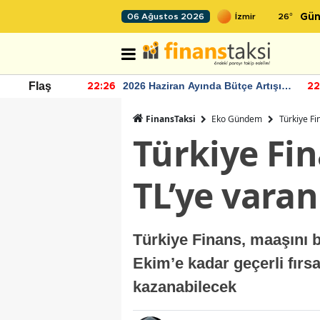
26
°
06 Ağustos 2026
Gün
r seviyesinin
2026 Haziran Ayında Bütçe Artışı
Flaş
22:26
22
Yaşandı
FinansTaksi
Eko Gündem
Türkiye Fi
Türkiye Fin
TL’ye vara
Türkiye Finans, maaşını 
Ekim’e kadar geçerli fırs
kazanabilecek