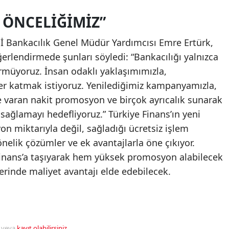
 ÖNCELIĞIMIZ”
Bİ Bankacılık Genel Müdür Yardımcısı Emre Ertürk,
erlendirmede şunları söyledi: “Bankacılığı yalnızca
rmüyoruz. İnsan odaklı yaklaşımımızla,
er katmak istiyoruz. Yenilediğimiz kampanyamızla,
e varan nakit promosyon ve birçok ayrıcalık sunarak
 sağlamayı hedefliyoruz.” Türkiye Finans’ın yeni
 miktarıyla değil, sağladığı ücretsiz işlem
yönelik çözümler ve ek avantajlarla öne çıkıyor.
 Finans’a taşıyarak hem yüksek promosyon alabilecek
rinde maliyet avantajı elde edebilecek.
veya
kayıt olabilirsiniz
.