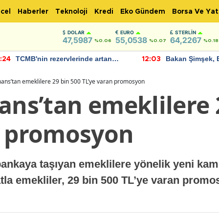
cel
Haberler
Teknoloji
Kredi
Eko Gündem
Borsa Ve Yat
DOLAR
EURO
STERLIN
47,5987
55,0538
64,2267
%0.06
%0.07
%0.18
TCMB'nin rezervlerinde artan
Bakan Şimşek, 
:24
12:03
momentum devam ediyor
için umut verici
bulundu
nans’tan emeklilere 29 bin 500 TL’ye varan promosyon
ans’tan emeklilere 
n promosyon
bankaya taşıyan emeklilere yönelik yeni ka
atla emekliler, 29 bin 500 TL’ye varan promo