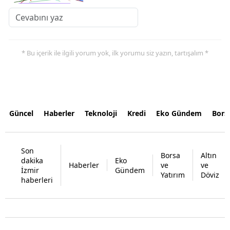
* Bu içerik ile ilgili yorum yok, ilk yorumu siz yazın, tartışalım *
Güncel
Haberler
Teknoloji
Kredi
Eko Gündem
Bors
Son
Borsa
Altın
dakika
Eko
Haberler
ve
ve
İzmir
Gündem
Yatırım
Döviz
haberleri