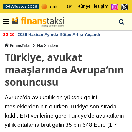
Künye
İletişim
06 Ağustos 2026
26
°
2026 Haziran Ayında Bütçe Artışı Yaşandı
22:26
FinansTaksi
Eko Gündem
Türkiye, avukat
maaşlarında Avrupa’nın
sonuncusu
Avrupa’da avukatlık en yüksek gelirli
mesleklerden biri olurken Türkiye son sırada
kaldı. ERI verilerine göre Türkiye’de avukatların
yıllık ortalama brüt geliri 35 bin 648 Euro (1,7