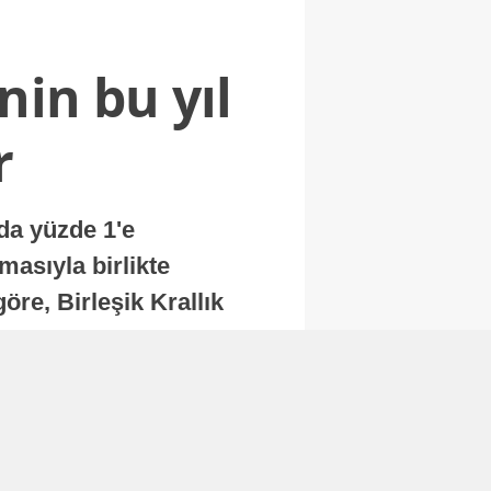
nin bu yıl
r
nda yüzde 1'e
masıyla birlikte
re, Birleşik Krallık
.
Abone Ol
Finans