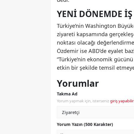
YENI DÖNEMDE IŞ 
Türkiye’nin Washington Büyük
ziyareti kapsamında gerçekleşec
noktası olacağı değerlendirm
Özdemir ise ABD’de eyalet bazlı
“Türkiye’nin ekonomik gücünü 
etkin bir şekilde temsil etme
Yorumlar
Takma Ad
Yorum yapmak için, isterseniz
giriş yapabilir
Yorum Yazın (500 Karakter)