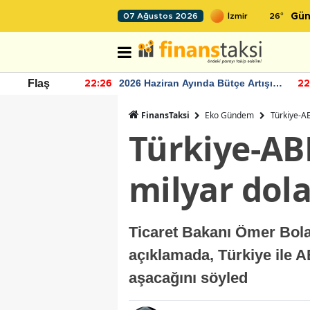
26
°
07 Ağustos 2026
Gün
r seviyesinin
2026 Haziran Ayında Bütçe Artışı
Flaş
22:26
22
Yaşandı
FinansTaksi
Eko Gündem
Türkiye-AB
Türkiye-ABD
milyar dola
Ticaret Bakanı Ömer Bola
açıklamada, Türkiye ile A
aşacağını söyled