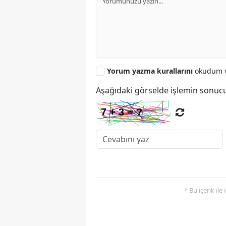
Yorum yazma kurallarını
okudum v
Aşağıdaki görselde işlemin sonucu
* Bu içerik ile