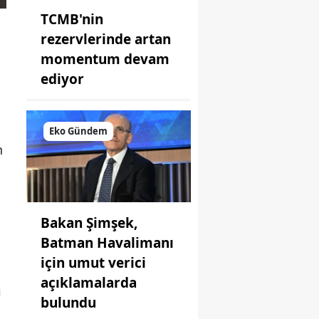
TCMB'nin
rezervlerinde artan
momentum devam
ediyor
Eko Gündem
n
Bakan Şimşek,
Batman Havalimanı
için umut verici
açıklamalarda
ı
bulundu