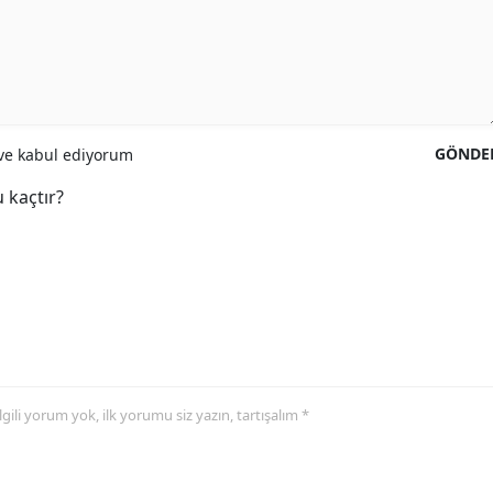
GÖNDE
e kabul ediyorum
 kaçtır?
 ilgili yorum yok, ilk yorumu siz yazın, tartışalım *