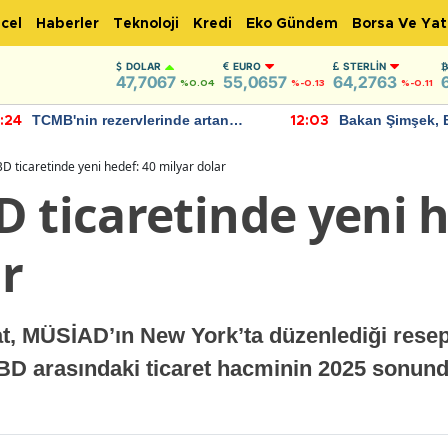
cel
Haberler
Teknoloji
Kredi
Eko Gündem
Borsa Ve Yat
DOLAR
EURO
STERLIN
47,7067
55,0657
64,2763
%0.04
%-0.13
%-0.11
TCMB'nin rezervlerinde artan
Bakan Şimşek, 
:24
12:03
momentum devam ediyor
için umut verici
bulundu
D ticaretinde yeni hedef: 40 milyar dolar
 ticaretinde yeni h
r
t, MÜSİAD’ın New York’ta düzenlediği resep
BD arasındaki ticaret hacminin 2025 sonund