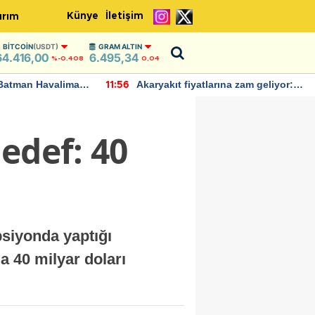
Künye
İletişim
ırım
BITCOIN
(USDT)
GRAM ALTIN
64.416,00
6.495,34
%-0.408
0,04
Batman Havalimanı
Akaryakıt fiyatlarına zam geliyor:
11:56
 açıklamalarda
Yeni tarih açıklandı
edef: 40
siyonda yaptığı
a 40 milyar doları