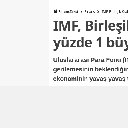
FinansTaksi
Finans
IMF, Birleşik Kr
IMF, Birleş
yüzde 1 bü
Uluslararası Para Fonu (I
gerilemesinin beklendiğini
ekonominin yavaş yavaş t
ekonomisi, sonraki yıllard
Nur Duman