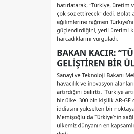
hatırlatarak, “Türkiye, üretim
çok söz ettirecek” dedi. Bolat 
eğilimlerine rağmen Türkiye’nin
güçlendirdiğini, yerli üretimi
harcadıklarını vurguladı.
BAKAN KACIR: “TÜ
GELIŞTIREN BIR Ü
Sanayi ve Teknoloji Bakanı Meh
havacılık ve inovasyon alanları
artırdığını belirtti. “Türkiye a
bir ülke. 300 bin kişilik AR-G
iddiasını yükselten bir noktaya
Memişoğlu da Türkiye’nin sağl
ülkemiz dünyanın en kapsamlı v
dedi.