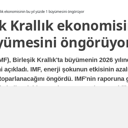
allık ekonomisinin bu yıl yüzde 1 büyümesini öngörüyor
ik Krallık ekonomisi
yümesini öngörüyo
MF), Birleşik Krallık'ta büyümenin 2026 yılı
 açıkladı. IMF, enerji şokunun etkisinin azal
oparlanacağını öngördü. IMF'nin raporuna gö
a istikrarlı bir toparlanma süreci yaşayabilir
Yayınlanma
16 Temmuz 2026 - 22:37