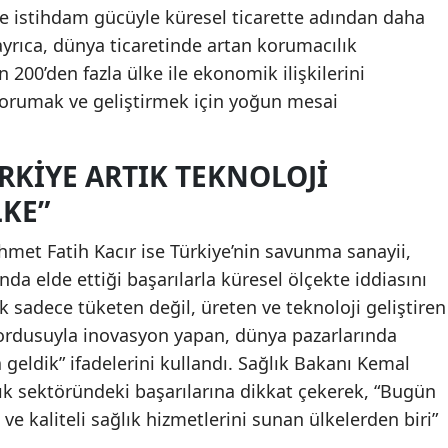
 ve istihdam gücüyle küresel ticarette adından daha
ayrıca, dünya ticaretinde artan korumacılık
 200’den fazla ülke ile ekonomik ilişkilerini
 korumak ve geliştirmek için yoğun mesai
RKIYE ARTIK TEKNOLOJI
LKE”
met Fatih Kacır ise Türkiye’nin savunma sanayii,
nda elde ettiği başarılarla küresel ölçekte iddiasını
rtık sadece tüketen değil, üreten ve teknoloji geliştiren
E ordusuyla inovasyon yapan, dünya pazarlarında
 geldik” ifadelerini kullandı. Sağlık Bakanı Kemal
ık sektöründeki başarılarına dikkat çekerek, “Bugün
e kaliteli sağlık hizmetlerini sunan ülkelerden biri”