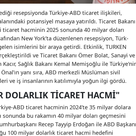
iği resepsiyonda Türkiye-ABD ticaret ilişkileri,
k alanındaki potansiyel masaya yatırıldı. Ticaret Bakanı
i ticaret hacminin 2025 sonunda 40 milyar doları
rafından New York’ta düzenlenen resepsiyon, Türk-
len isimlerini bir araya getirdi. Etkinlik, TURKEN
çekleştirildi ve Ticaret Bakanı Ömer Bolat, Sanayi ve
 Kacır, Sağlık Bakanı Kemal Memişoğlu ile Türkiye'ni
Önal’ın yanı sıra, ABD merkezli Müslüman sivil
eri ve iş insanlarının katılımıyla yoğun ilgi gördü.
R DOLARLIK TICARET HACMI"
rkiye-ABD ticaret hacminin 2024’te 35 milyar dolara
yılı sonunda bu rakamın 40 milyar doları geçmesini
, Cumhurbaşkanı Recep Tayyip Erdoğan ile ABD Başkan
u 100 milyar dolarlık ticaret hacmi hedefini