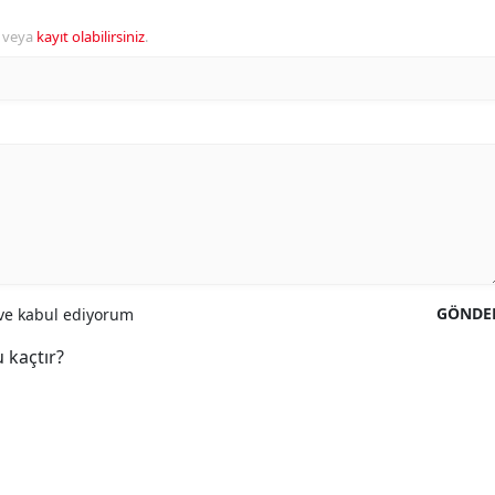
veya
kayıt olabilirsiniz
.
GÖNDE
e kabul ediyorum
 kaçtır?