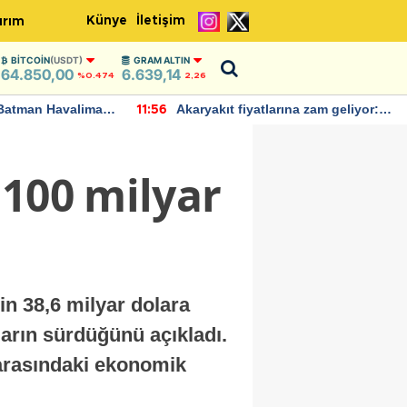
Künye
İletişim
ırım
BITCOIN
(USDT)
GRAM ALTIN
64.850,00
6.639,14
%0.474
2,26
Batman Havalimanı
Akaryakıt fiyatlarına zam geliyor:
11:56
 açıklamalarda
Yeni tarih açıklandı
 100 milyar
in 38,6 milyar dolara
ların sürdüğünü açıkladı.
e arasındaki ekonomik