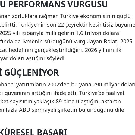
Ü PERFORMANS VURGUSU
anan zorluklara rağmen Türkiye ekonomisinin güçlü
irtti. Türkiye’nin son 22 çeyrektir kesintisiz büyüm
25 yılı itibarıyla milli gelirin 1,6 trilyon dolara
arafında da ivmenin sürdüğünü vurgulayan Bolat, 2025
cat hedefinin gerçekleştirildiğini, 2026 yılının ilk
yar doları aştığını söyledi.
RI GÜÇLENIYOR
bancı yatırımların 2002’den bu yana 290 milyar dolar
ı güveninin arttığını ifade etti. Türkiye’de faaliyet
ket sayısının yaklaşık 89 bine ulaştığını aktaran
en fazla ABD sermayeli şirketin bulunduğunu dile
KÜRESEL BAŞARI