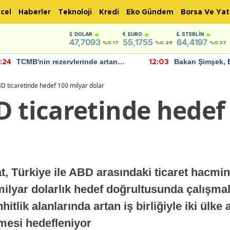
cel
Haberler
Teknoloji
Kredi
Eko Gündem
Borsa Ve Yat
DOLAR
EURO
STERLIN
47,7093
55,1755
64,4197
%0.17
%0.29
%0.37
TCMB'nin rezervlerinde artan
Bakan Şimşek, 
:24
12:03
momentum devam ediyor
için umut verici
bulundu
D ticaretinde hedef 100 milyar dolar
D ticaretinde hedef
, Türkiye ile ABD arasındaki ticaret hacmin
0 milyar dolarlık hedef doğrultusunda çalışma
hitlik alanlarında artan iş birliğiyle iki ülk
nmesi hedefleniyor