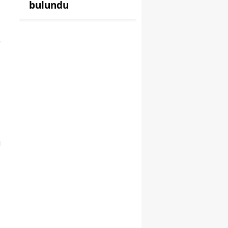
bulundu
e
ı