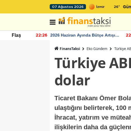
26
°
07 Ağustos 2026
Gün
r seviyesinin
2026 Haziran Ayında Bütçe Artışı
Flaş
22:26
22
Yaşandı
FinansTaksi
Eko Gündem
Türkiye AB
Türkiye AB
dolar
Ticaret Bakanı Ömer Bolat
ulaştığını belirterek, 10
İhracat, yatırım ve müteah
ilişkilerin daha da güçle