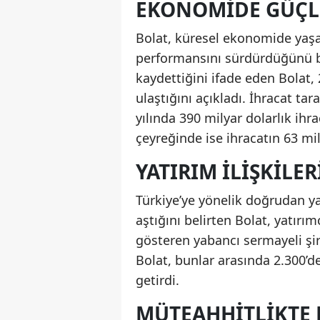
EKONOMIDE GÜÇL
Bolat, küresel ekonomide yaş
performansını sürdürdüğünü bel
kaydettiğini ifade eden Bolat, 20
ulaştığını açıkladı. İhracat t
yılında 390 milyar dolarlık ihra
çeyreğinde ise ihracatın 63 mil
YATIRIM İLIŞKILE
Türkiye’ye yönelik doğrudan ya
aştığını belirten Bolat, yatırımc
gösteren yabancı sermayeli şir
Bolat, bunlar arasında 2.300’d
getirdi.
MÜTEAHHITLIKTE 