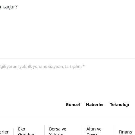
 kaçtır?
 ilgili yorum yok, ilk yorumu siz yazın, tartışalım *
Güncel
Haberler
Teknoloji
Eko
Borsa ve
Altın ve
rler
Finans
Gündem
Yatırım
Döviz