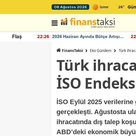
26
°
08 Ağustos 2026
Gün
r seviyesinin
2026 Haziran Ayında Bütçe Artışı
Flaş
22:26
22
Yaşandı
FinansTaksi
Eko Gündem
Türk ihrac
Türk ihraca
İSO Endeksi
İSO Eylül 2025 verilerine
gerçekleşti. Ağustosta ula
ihracatında dış talep koş
ABD’deki ekonomik büyüme,