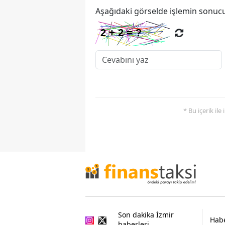
Aşağıdaki görselde işlemin sonucu
* Bu içerik ile
Son dakika İzmir
Habe
haberleri