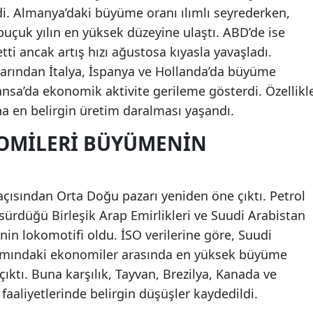
di. Almanya’daki büyüme oranı ılımlı seyrederken,
 buçuk yılın en yüksek düzeyine ulaştı. ABD’de ise
i ancak artış hızı ağustosa kıyasla yavaşladı.
larından İtalya, İspanya ve Hollanda’da büyüme
ransa’da ekonomik aktivite gerileme gösterdi. Özellikl
a en belirgin üretim daralması yaşandı.
OMILERI BÜYÜMENIN
 açısından Orta Doğu pazarı yeniden öne çıktı. Petrol
n sürdüğü Birleşik Arap Emirlikleri ve Suudi Arabistan
in lokomotifi oldu. İSO verilerine göre, Suudi
amındaki ekonomiler arasında en yüksek büyüme
ıktı. Buna karşılık, Tayvan, Brezilya, Kanada ve
faaliyetlerinde belirgin düşüşler kaydedildi.