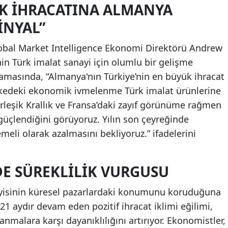
RK İHRACATINA ALMANYA
INYAL”
obal Market Intelligence Ekonomi Direktörü Andrew
n Türk imalat sanayi için olumlu bir gelişme
lamasında, “Almanya'nın Türkiye’nin en büyük ihracat
lkedeki ekonomik ivmelenme Türk imalat ürünlerine
Birleşik Krallık ve Fransa’daki zayıf görünüme rağmen
 güçlendiğini görüyoruz. Yılın son çeyreğinde
li olarak azalmasını bekliyoruz.” ifadelerini
DE SÜREKLILIK VURGUSU
anayisinin küresel pazarlardaki konumunu koruduğuna
21 aydır devam eden pozitif ihracat iklimi eğilimi,
anmalara karşı dayanıklılığını artırıyor. Ekonomistler,