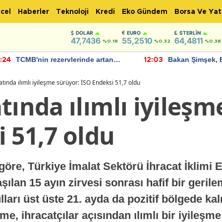
cel
Haberler
Teknoloji
Kredi
Eko Gündem
Borsa Ve Yat
DOLAR
EURO
STERLIN
47,7436
55,2510
64,4811
%0.18
%0.32
%0.38
TCMB'nin rezervlerinde artan
Bakan Şimşek, 
:24
12:03
momentum devam ediyor
için umut verici
bulundu
atında ılımlı iyileşme sürüyor: İSO Endeksi 51,7 oldu
tında ılımlı iyileşm
 51,7 oldu
 göre, Türkiye İmalat Sektörü İhracat İklimi
şılan 15 ayın zirvesi sonrası hafif bir geril
ulları üst üste 21. ayda da pozitif bölgede k
 ihracatçılar açısından ılımlı bir iyileşme 