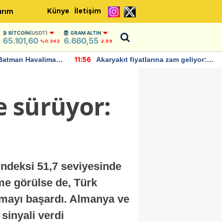
Künye
İletişim
ırım
BITCOIN
(USDT)
GRAM ALTIN
65.101,60
6.660,55
%0.342
2,59
Batman Havalimanı
Akaryakıt fiyatlarına zam geliyor:
11:56
 açıklamalarda
Yeni tarih açıklandı
e sürüyor:
 Endeksi 51,7 seviyesinde
eme görülse de, Türk
almayı başardı. Almanya ve
sinyali verdi