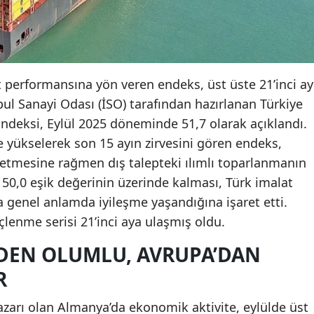
t performansına yön veren endeks, üst üste 21’inci ay
bul Sanayi Odası (İSO) tarafından hazırlanan Türkiye
Endeksi, Eylül 2025 döneminde 51,7 olarak açıklandı.
 yükselerek son 15 ayın zirvesini gören endeks,
detmesine rağmen dış talepteki ılımlı toparlanmanın
50,0 eşik değerinin üzerinde kalması, Türk imalat
da genel anlamda iyileşme yaşandığına işaret etti.
çlenme serisi 21’inci aya ulaşmış oldu.
DEN OLUMLU, AVRUPA’DAN
R
azarı olan Almanya’da ekonomik aktivite, eylülde üst