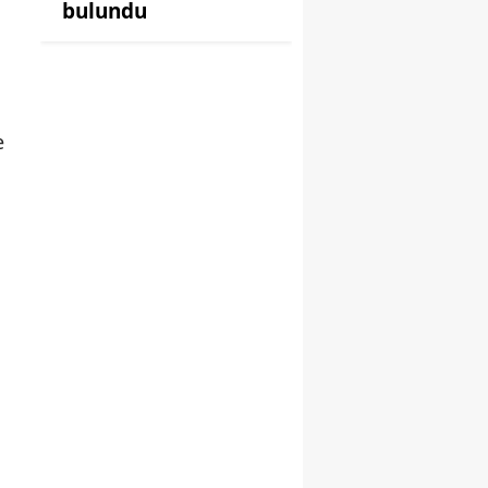
bulundu
e