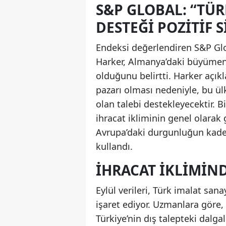
S&P GLOBAL: “TÜ
DESTEĞI POZITIF S
Endeksi değerlendiren S&P Gl
Harker, Almanya’daki büyümeni
olduğunu belirtti. Harker açık
pazarı olması nedeniyle, bu ü
olan talebi destekleyecektir. 
ihracat ikliminin genel olarak
Avrupa’daki durgunluğun kademe
kullandı.
İHRACAT İKLIMIN
Eylül verileri, Türk imalat s
işaret ediyor. Uzmanlara göre, 
Türkiye’nin dış talepteki dalgal