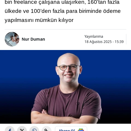
bin freelance çalışana ulaşırken, 160’tan fazla
ülkede ve 100’den fazla para biriminde ödeme
yapılmasını mümkün kılıyor
Yayınlanma
Nur Duman
18 Ağustos 2025 - 15:39
Abone Ol