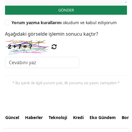
GÖNDER
Yorum yazma kurallarını
okudum ve kabul ediyorum
Aşağıdaki görselde işlemin sonucu kaçtır?
* Bu içerik ile ilgili yorum yok, ilk yorumu siz yazın, tartışalım *
Güncel
Haberler
Teknoloji
Kredi
Eko Gündem
Bors