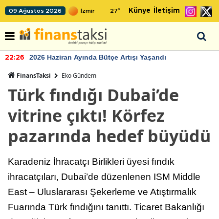
Künye
İletişim
09 Ağustos 2026
27
°
2026 Haziran Ayında Bütçe Artışı Yaşandı
22:26
FinansTaksi
Eko Gündem
Türk fındığı Dubai’de
vitrine çıktı! Körfez
pazarında hedef büyüdü
Karadeniz İhracatçı Birlikleri üyesi fındık
ihracatçıları, Dubai’de düzenlenen ISM Middle
East – Uluslararası Şekerleme ve Atıştırmalık
Fuarında Türk fındığını tanıttı. Ticaret Bakanlığı