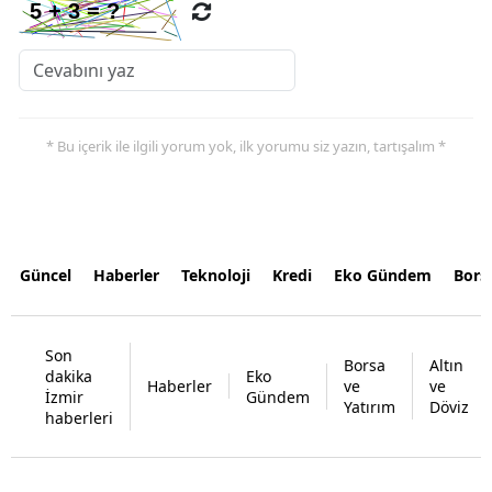
* Bu içerik ile ilgili yorum yok, ilk yorumu siz yazın, tartışalım *
Güncel
Haberler
Teknoloji
Kredi
Eko Gündem
Bors
Son
Borsa
Altın
dakika
Eko
Haberler
ve
ve
İzmir
Gündem
Yatırım
Döviz
haberleri