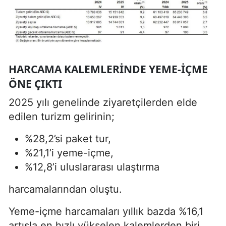
HARCAMA KALEMLERINDE YEME-IÇME
ÖNE ÇIKTI
2025 yılı genelinde ziyaretçilerden elde
edilen turizm gelirinin;
%28,2’si paket tur,
%21,1’i yeme-içme,
%12,8’i uluslararası ulaştırma
harcamalarından oluştu.
Yeme-içme harcamaları yıllık bazda %16,1
artışla en hızlı yükselen kalemlerden biri