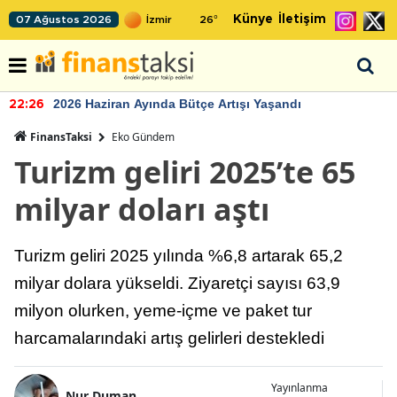
Künye
İletişim
07 Ağustos 2026
26
°
2026 Haziran Ayında Bütçe Artışı Yaşandı
22:26
FinansTaksi
Eko Gündem
Turizm geliri 2025’te 65
milyar doları aştı
Turizm geliri 2025 yılında %6,8 artarak 65,2
milyar dolara yükseldi. Ziyaretçi sayısı 63,9
milyon olurken, yeme-içme ve paket tur
harcamalarındaki artış gelirleri destekledi
Yayınlanma
Nur Duman