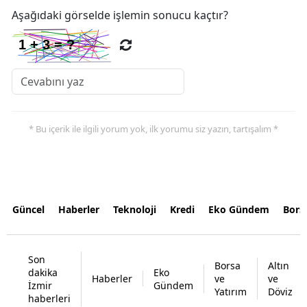
Aşağıdaki görselde işlemin sonucu kaçtır?
* Bu içerik ile ilgili yorum yok, ilk yorumu siz yazın, tartışalım *
Güncel
Haberler
Teknoloji
Kredi
Eko Gündem
Bors
Son
Borsa
Altın
dakika
Eko
Haberler
ve
ve
İzmir
Gündem
Yatırım
Döviz
haberleri