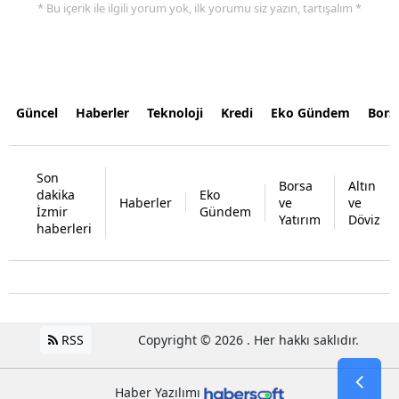
* Bu içerik ile ilgili yorum yok, ilk yorumu siz yazın, tartışalım *
Güncel
Haberler
Teknoloji
Kredi
Eko Gündem
Bors
Son
Borsa
Altın
dakika
Eko
Haberler
ve
ve
İzmir
Gündem
Yatırım
Döviz
haberleri
RSS
Copyright © 2026 . Her hakkı saklıdır.
Haber Yazılımı