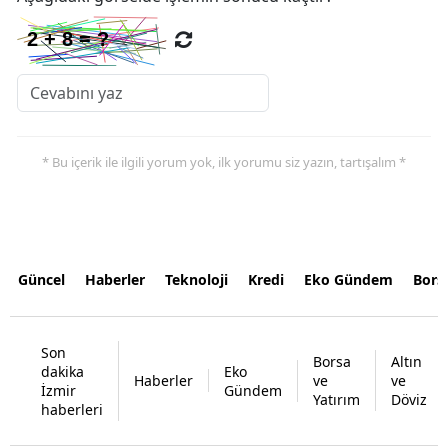
* Bu içerik ile ilgili yorum yok, ilk yorumu siz yazın, tartışalım *
Güncel
Haberler
Teknoloji
Kredi
Eko Gündem
Bors
Son
Borsa
Altın
dakika
Eko
Haberler
ve
ve
İzmir
Gündem
Yatırım
Döviz
haberleri