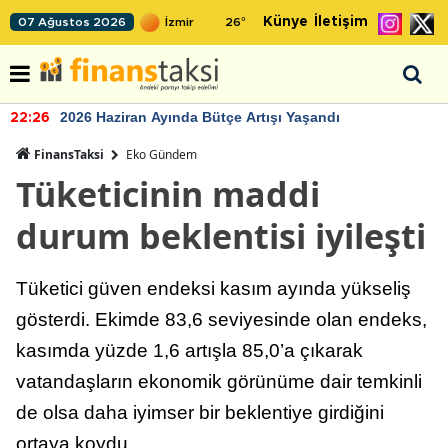
Künye
İletişim
07 Ağustos 2026
26
°
2026 Haziran Ayında Bütçe Artışı Yaşandı
22:26
FinansTaksi
Eko Gündem
Tüketicinin maddi
durum beklentisi iyileşti
Tüketici güven endeksi kasım ayında yükseliş
gösterdi. Ekimde 83,6 seviyesinde olan endeks,
kasımda yüzde 1,6 artışla 85,0’a çıkarak
vatandaşların ekonomik görünüme dair temkinli
de olsa daha iyimser bir beklentiye girdiğini
ortaya koydu