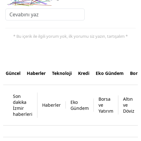
* Bu içerik ile ilgili yorum yok, ilk yorumu siz yazın, tartışalım *
Güncel
Haberler
Teknoloji
Kredi
Eko Gündem
Bors
Son
Borsa
Altın
dakika
Eko
Haberler
ve
ve
İzmir
Gündem
Yatırım
Döviz
haberleri