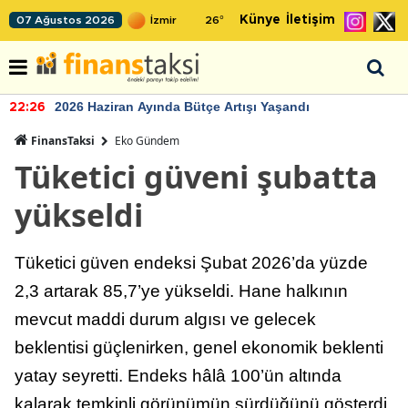
Künye
İletişim
07 Ağustos 2026
26
°
2026 Haziran Ayında Bütçe Artışı Yaşandı
22:26
FinansTaksi
Eko Gündem
Tüketici güveni şubatta
yükseldi
Tüketici güven endeksi Şubat 2026’da yüzde
2,3 artarak 85,7’ye yükseldi. Hane halkının
mevcut maddi durum algısı ve gelecek
beklentisi güçlenirken, genel ekonomik beklenti
yatay seyretti. Endeks hâlâ 100’ün altında
kalarak temkinli görünümün sürdüğünü gösterdi