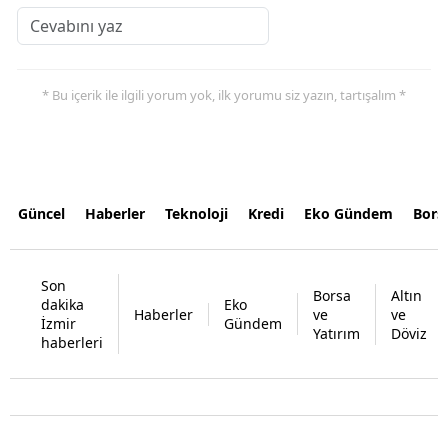
* Bu içerik ile ilgili yorum yok, ilk yorumu siz yazın, tartışalım *
Güncel
Haberler
Teknoloji
Kredi
Eko Gündem
Bors
Son
Borsa
Altın
dakika
Eko
Haberler
ve
ve
İzmir
Gündem
Yatırım
Döviz
haberleri