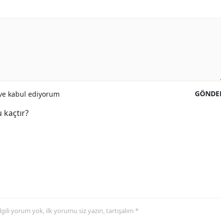
GÖNDE
e kabul ediyorum
 kaçtır?
 ilgili yorum yok, ilk yorumu siz yazın, tartışalım *