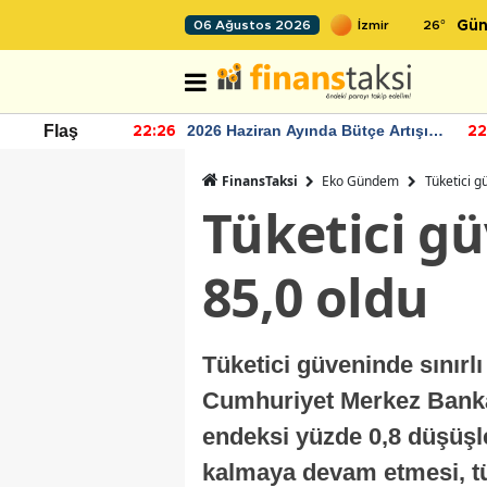
26
°
06 Ağustos 2026
Gün
r seviyesinin
2026 Haziran Ayında Bütçe Artışı
Flaş
22:26
22
Yaşandı
FinansTaksi
Eko Gündem
Tüketici g
Tüketici gü
85,0 oldu
Tüketici güveninde sınırlı
Cumhuriyet Merkez Bankası
endeksi yüzde 0,8 düşüşle
kalmaya devam etmesi, tü