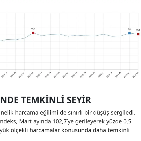
NDE TEMKINLI SEYIR
elik harcama eğilimi de sınırlı bir düşüş sergiledi.
 endeks, Mart ayında 102,7’ye gerileyerek yüzde 0,5
 büyük ölçekli harcamalar konusunda daha temkinli