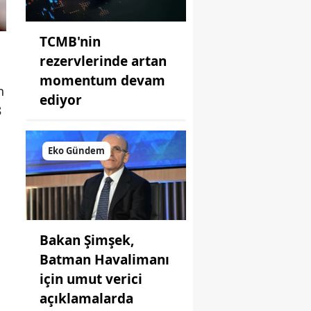
TCMB'nin
rezervlerinde artan
momentum devam
n
ediyor
8
Eko Gündem
Bakan Şimşek,
Batman Havalimanı
için umut verici
açıklamalarda