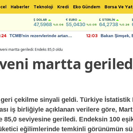
cel
Haberler
Teknoloji
Kredi
Eko Gündem
Borsa Ve Yat
DOLAR
EURO
STERLIN
47,5968
55,0430
64,2738
%0.06
%0.05
%0.26
TCMB'nin rezervlerinde artan
Bakan Şimşek, 
:24
12:03
momentum devam ediyor
için umut verici
bulundu
üveni martta geriledi: Endeks 85,0 oldu
veni martta geriled
 geri çekilme sinyali geldi. Türkiye İstatist
 iş birliğiyle açıklanan verilere göre, Mart
 85,0 seviyesine geriledi. Endeksin 100 eşik
ketici eğilimlerinde temkinli görünümün sü