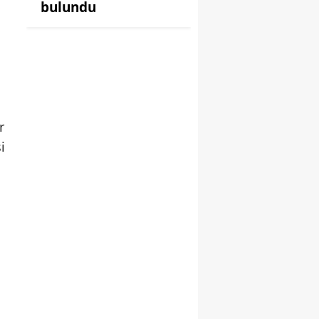
bulundu
r
i