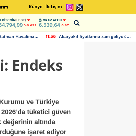
Künye
İletişim
ırım
BITCOIN
(USDT)
GRAM ALTIN
64.794,99
6.539,64
%0.692
0,67
Batman Havalimanı
Akaryakıt fiyatlarına zam geliyor:
11:56
 açıklamalarda
Yeni tarih açıklandı
i: Endeks
ik Kurumu ve Türkiye
 2026’da tüketici güven
 değerinin altında
rdüğüne işaret ediyor