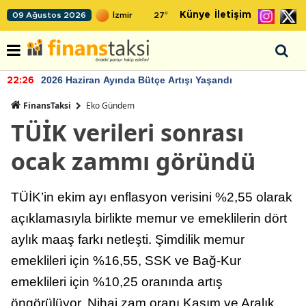
Künye
İletişim
09 Ağustos 2026
27
°
2026 Haziran Ayında Bütçe Artışı Yaşandı
22:26
FinansTaksi
Eko Gündem
TÜİK verileri sonrası
ocak zammı göründü
TÜİK’in ekim ayı enflasyon verisini %2,55 olarak
açıklamasıyla birlikte memur ve emeklilerin dört
aylık maaş farkı netleşti. Şimdilik memur
emeklileri için %16,55, SSK ve Bağ-Kur
emeklileri için %10,25 oranında artış
öngörülüyor. Nihai zam oranı Kasım ve Aralık