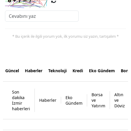
* Bu içerik ile ilgili yorum yok, ilk yorumu siz yazın, tartışalım *
Güncel
Haberler
Teknoloji
Kredi
Eko Gündem
Bors
Son
Borsa
Altın
dakika
Eko
Haberler
ve
ve
İzmir
Gündem
Yatırım
Döviz
haberleri