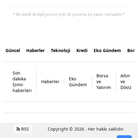
* Bu içerik ile ilgili yorum yok, ilk yorumu siz yazın, tartışalım *
Güncel
Haberler
Teknoloji
Kredi
Eko Gündem
Bors
Son
Borsa
Altın
dakika
Eko
Haberler
ve
ve
İzmir
Gündem
Yatırım
Döviz
haberleri
RSS
Copyright © 2026 . Her hakkı saklıdır.